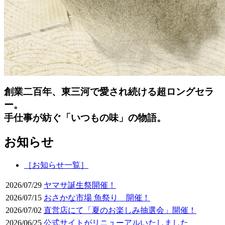
創業二百年、東三河で愛され続ける超ロングセラ
ー。
手仕事が紡ぐ「いつもの味」の物語。
お知らせ
［お知らせ一覧］
2026/07/29
ヤマサ誕生祭開催！
2026/07/15
おさかな市場 魚祭り 開催！
2026/07/02
直営店にて「夏のお楽しみ抽選会」開催！
2026/06/25
公式サイトがリニューアルいたしました