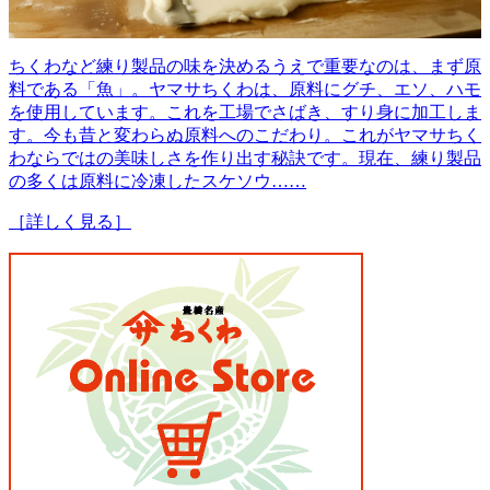
ちくわなど練り製品の味を決めるうえで重要なのは、まず原
料である「魚」。ヤマサちくわは、原料にグチ、エソ、ハモ
を使用しています。これを工場でさばき、すり身に加工しま
す。今も昔と変わらぬ原料へのこだわり。これがヤマサちく
わならではの美味しさを作り出す秘訣です。現在、練り製品
の多くは原料に冷凍したスケソウ……
［詳しく見る］