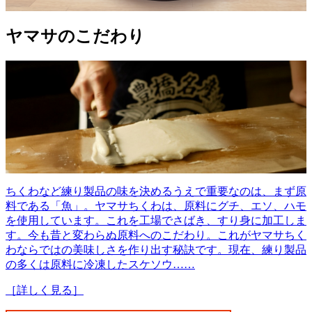
ヤマサのこだわり
ちくわなど練り製品の味を決めるうえで重要なのは、まず原
料である「魚」。ヤマサちくわは、原料にグチ、エソ、ハモ
を使用しています。これを工場でさばき、すり身に加工しま
す。今も昔と変わらぬ原料へのこだわり。これがヤマサちく
わならではの美味しさを作り出す秘訣です。現在、練り製品
の多くは原料に冷凍したスケソウ……
［詳しく見る］