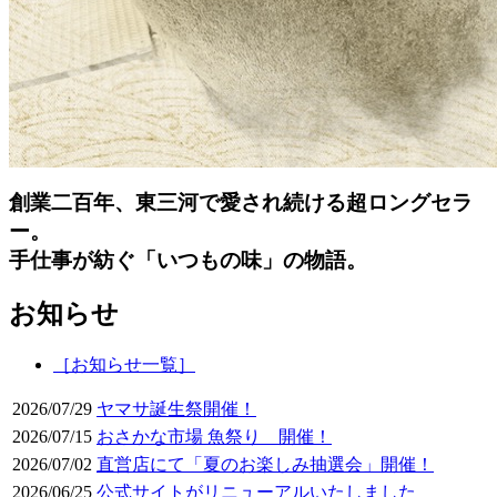
創業二百年、東三河で愛され続ける超ロングセラ
ー。
手仕事が紡ぐ「いつもの味」の物語。
お知らせ
［お知らせ一覧］
2026/07/29
ヤマサ誕生祭開催！
2026/07/15
おさかな市場 魚祭り 開催！
2026/07/02
直営店にて「夏のお楽しみ抽選会」開催！
2026/06/25
公式サイトがリニューアルいたしました