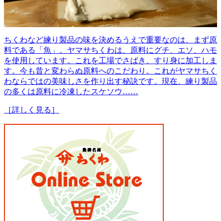
ちくわなど練り製品の味を決めるうえで重要なのは、まず原
料である「魚」。ヤマサちくわは、原料にグチ、エソ、ハモ
を使用しています。これを工場でさばき、すり身に加工しま
す。今も昔と変わらぬ原料へのこだわり。これがヤマサちく
わならではの美味しさを作り出す秘訣です。現在、練り製品
の多くは原料に冷凍したスケソウ……
［詳しく見る］