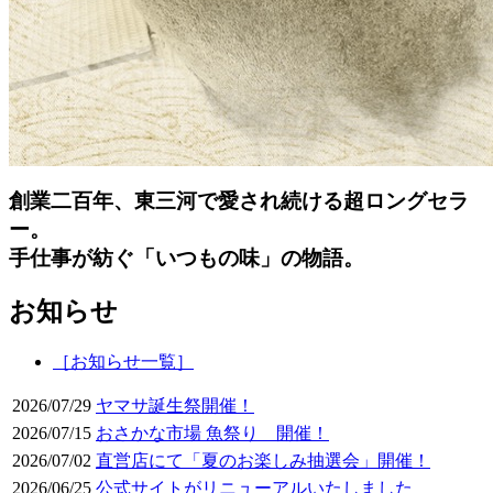
創業二百年、東三河で愛され続ける超ロングセラ
ー。
手仕事が紡ぐ「いつもの味」の物語。
お知らせ
［お知らせ一覧］
2026/07/29
ヤマサ誕生祭開催！
2026/07/15
おさかな市場 魚祭り 開催！
2026/07/02
直営店にて「夏のお楽しみ抽選会」開催！
2026/06/25
公式サイトがリニューアルいたしました