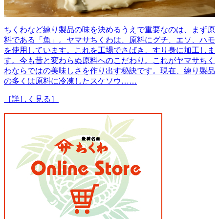
ちくわなど練り製品の味を決めるうえで重要なのは、まず原
料である「魚」。ヤマサちくわは、原料にグチ、エソ、ハモ
を使用しています。これを工場でさばき、すり身に加工しま
す。今も昔と変わらぬ原料へのこだわり。これがヤマサちく
わならではの美味しさを作り出す秘訣です。現在、練り製品
の多くは原料に冷凍したスケソウ……
［詳しく見る］