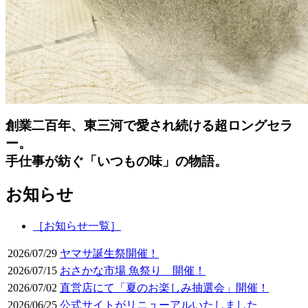
創業二百年、東三河で愛され続ける超ロングセラ
ー。
手仕事が紡ぐ「いつもの味」の物語。
お知らせ
［お知らせ一覧］
2026/07/29
ヤマサ誕生祭開催！
2026/07/15
おさかな市場 魚祭り 開催！
2026/07/02
直営店にて「夏のお楽しみ抽選会」開催！
2026/06/25
公式サイトがリニューアルいたしました